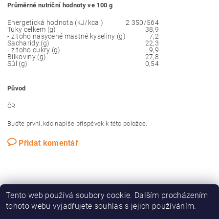
Průměrné nutriční hodnoty ve 100 g
Energetická hodnota (kJ/kcal)
2 350/564
Tuky celkem (g)
38,9
- z toho nasycené mastné kyseliny (g)
7,2
Sacharidy (g)
22,3
- z toho cukry (g)
9,9
Bílkoviny (g)
27,8
Sůl (g)
0,54
Původ
ČR
Buďte první, kdo napíše příspěvek k této položce.
Přidat komentář
Tento web používá soubory cookie. Dalším procházením
tohoto webu vyjadřujete souhlas s jejich používáním.
Náš web