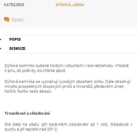
KATEGORIE
DÝŇOVÁ JÁDRA
Dotaz
POPIS
DISKUZE
Dýňové semínko sušené horkým vzduchem v konvektomatu. Vhodné
k pivu, do polévky, do chleba apod.
Dýňová semínka se vyznačují vysokým obsahem zinku. Dále obsahují
mnoho prospěšných stopových prvků a minerálů, především zinek,
hořčík, fosfor, nebo železo.
Trvanlivost a skladování
Dle data na obalu (při správném skladování až 1 rok). Skladovat v
suchu a při teplotě nad 20º C.