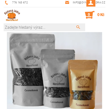
776 163 672
INFO@DYNOVAJADRA.CZ
0
0 Kč