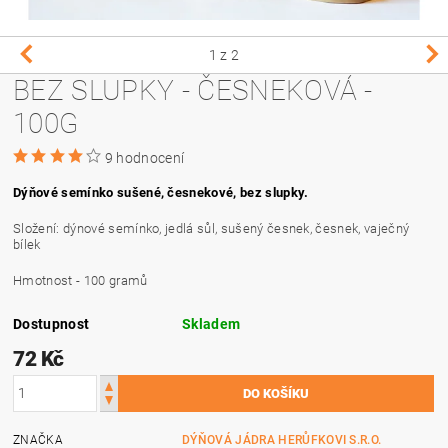
1
z 2
BEZ SLUPKY - ČESNEKOVÁ -
100G
9 hodnocení
Dýňové semínko sušené, česnekové, bez slupky.
Složení: dýnové semínko, jedlá sůl, sušený česnek, česnek, vaječný
bílek
Hmotnost - 100 gramů
Dostupnost
Skladem
72 Kč
ZNAČKA
DÝŇOVÁ JÁDRA HERŮFKOVI S.R.O.