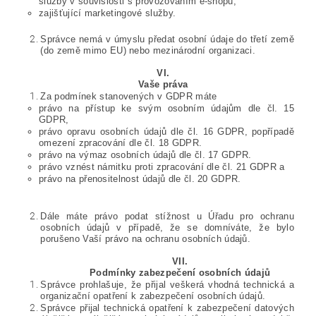
služby v souvislosti s provozováním e-shopu,
zajišťující marketingové služby.
Správce nemá v úmyslu předat osobní údaje do třetí země
(do země mimo EU) nebo mezinárodní organizaci.
VI.
Vaše práva
Za podmínek stanovených v GDPR máte
právo na přístup ke svým osobním údajům dle čl. 15
GDPR,
právo opravu osobních údajů dle čl. 16 GDPR, popřípadě
omezení zpracování dle čl. 18 GDPR.
právo na výmaz osobních údajů dle čl. 17 GDPR.
právo vznést námitku proti zpracování dle čl. 21 GDPR a
právo na přenositelnost údajů dle čl. 20 GDPR.
Dále máte právo podat stížnost u Úřadu pro ochranu
osobních údajů v případě, že se domníváte, že bylo
porušeno Vaší právo na ochranu osobních údajů.
VII.
Podmínky zabezpečení osobních údajů
Správce prohlašuje, že přijal veškerá vhodná technická a
organizační opatření k zabezpečení osobních údajů.
Správce přijal technická opatření k zabezpečení datových