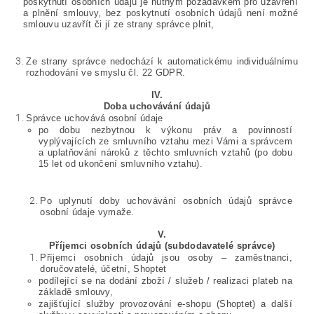
poskytnutí osobních údajů je nutným požadavkem pro uzavření
a plnění smlouvy, bez poskytnutí osobních údajů není možné
smlouvu uzavřít či jí ze strany správce plnit,
Ze strany správce nedochází k automatickému individuálnímu
rozhodování ve smyslu čl. 22 GDPR.
IV.
Doba uchovávání údajů
Správce uchovává osobní údaje
po dobu nezbytnou k výkonu práv a povinností
vyplývajících ze smluvního vztahu mezi Vámi a správcem
a uplatňování nároků z těchto smluvních vztahů (po dobu
15 let od ukončení smluvního vztahu).
Po uplynutí doby uchovávání osobních údajů správce
osobní údaje vymaže.
V.
Příjemci osobních údajů (subdodavatelé správce)
Příjemci osobních údajů jsou osoby – zaměstnanci,
doručovatelé, účetní, Shoptet
podílející se na dodání zboží / služeb / realizaci plateb na
základě smlouvy,
zajišťující služby provozování e-shopu (Shoptet) a další