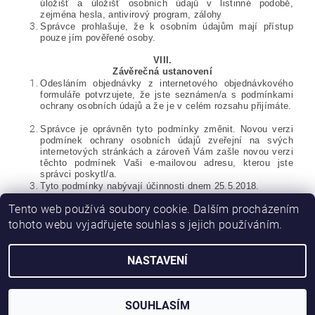
úložišť a úložišť osobních údajů v listinné podobě,
zejména hesla, antivirový program, zálohy
Správce prohlašuje, že k osobním údajům mají přístup
pouze jím pověřené osoby.
VIII.
Závěrečná ustanovení
Odesláním objednávky z internetového objednávkového
formuláře potvrzujete, že jste seznámen/a s podmínkami
ochrany osobních údajů a že je v celém rozsahu přijímáte.
Správce je oprávněn tyto podmínky změnit. Novou verzi
podmínek ochrany osobních údajů zveřejní na svých
internetových stránkách a zároveň Vám zašle novou verzi
těchto podmínek Vaši e-mailovou adresu, kterou jste
správci poskytl/a.
Tyto podmínky nabývají účinnosti dnem 25.5.2018.
Tento web používá soubory cookie. Dalším procházením
tohoto webu vyjadřujete souhlas s jejich používáním.
Náš web
NASTAVENÍ
2026 © Dýňová jádra Herůfkovi s.r.o., všechna práva vyhrazena
Vytvořil Shoptet
SOUHLASÍM