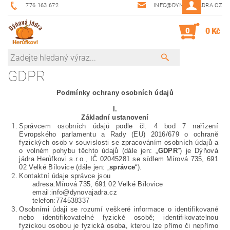
776 163 672
INFO@DYNOVAJADRA.CZ
0
0 Kč
GDPR
Podmínky ochrany osobních údajů
I.
Základní ustanovení
Správcem osobních údajů podle čl. 4 bod 7 nařízení
Evropského parlamentu a Rady (EU) 2016/679 o ochraně
fyzických osob v souvislosti se zpracováním osobních údajů a
o volném pohybu těchto údajů (dále jen: „
GDPR
”) je Dýňová
jádra Herůfkovi s.r.o., IČ 02045281 se sídlem Mírová 735, 691
02 Velké Bílovice (dále jen: „
správce
“).
Kontaktní údaje správce jsou
adresa:Mírová 735, 691 02 Velké Bílovice
email:info@dynovajadra.cz
telefon:774538337
Osobními údaji se rozumí veškeré informace o identifikované
nebo identifikovatelné fyzické osobě; identifikovatelnou
fyzickou osobou je fyzická osoba, kterou lze přímo či nepřímo