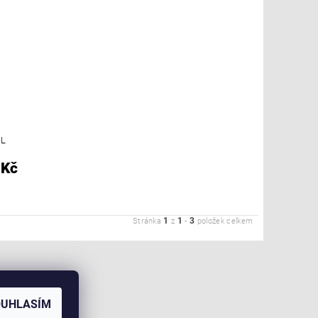
ML
 Kč
1
1
3
Stránka
z
-
položek celkem
OUHLASÍM