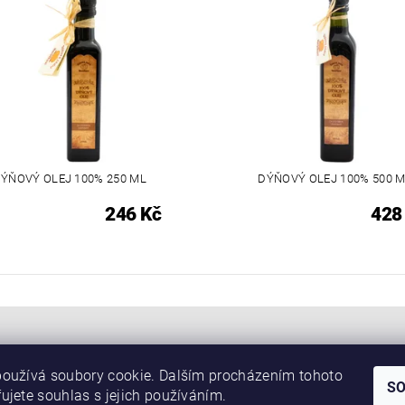
ÝŇOVÝ OLEJ 100% 250 ML
DÝŇOVÝ OLEJ 100% 500 
246 Kč
428
oužívá soubory cookie. Dalším procházením tohoto
S
Náš web
ujete souhlas s jejich používáním.