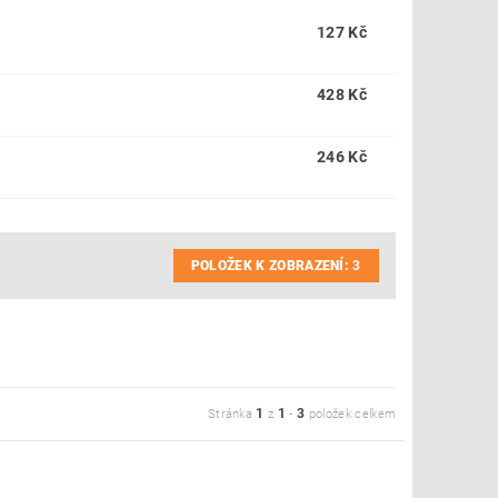
127 Kč
428 Kč
246 Kč
POLOŽEK K ZOBRAZENÍ:
3
1
1
3
Stránka
z
-
položek celkem