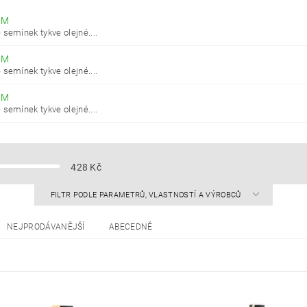
EM
 semínek tykve olejné....
EM
 semínek tykve olejné....
EM
 semínek tykve olejné....
428
Kč
FILTR PODLE PARAMETRŮ, VLASTNOSTÍ A VÝROBCŮ
NEJPRODÁVANĚJŠÍ
ABECEDNĚ