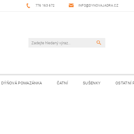
776 163 672
INFO@DYNOVAJADRA.CZ
DÝŇOVÁ POMAZÁNKA
ČATNÍ
SUŠENKY
OSTATNÍ
JNÍ MÍSTA
KONTAKTY
PRODEJNÍ DOBA
NAPIŠTE 