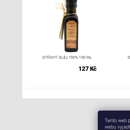
DÝŇOVÝ OLEJ 100% 100 ML
D
127 Kč
Tento web p
webu vyjadř