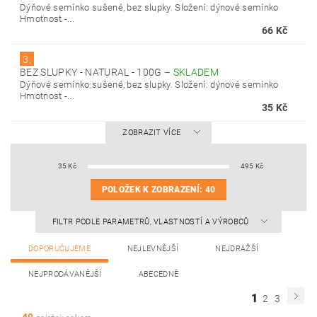
Dýňové semínko sušené, bez slupky. Složení: dýnové semínko
Hmotnost -...
66 Kč
3.
BEZ SLUPKY - NATURAL - 100G
–
SKLADEM
Dýňové semínko sušené, bez slupky. Složení: dýnové semínko
Hmotnost -...
35 Kč
ZOBRAZIT VÍCE
35
Kč
495
Kč
POLOŽEK K ZOBRAZENÍ:
40
FILTR PODLE PARAMETRŮ, VLASTNOSTÍ A VÝROBCŮ
DOPORUČUJEME
NEJLEVNĚJŠÍ
NEJDRAŽŠÍ
NEJPRODÁVANĚJŠÍ
ABECEDNĚ
1
2
3