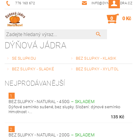
776 163 672
INFO@DYNOVAJADRA.CZ
0
0 Kč
DÝŇOVÁ JÁDRA
SE SLUPKOU
BEZ SLUPKY - KLASIK
BEZ SLUPKY - SLADKÉ
BEZ SLUPKY - XYLITOL
NEJPRODÁVANĚJŠÍ
1.
BEZ SLUPKY - NATURAL - 450G
–
SKLADEM
Dýňové semínko sušené, bez slupky. Složení: dýnové semínko
Hmotnost -...
135 Kč
2.
BEZ SLUPKY - NATURAL - 200G
–
SKLADEM