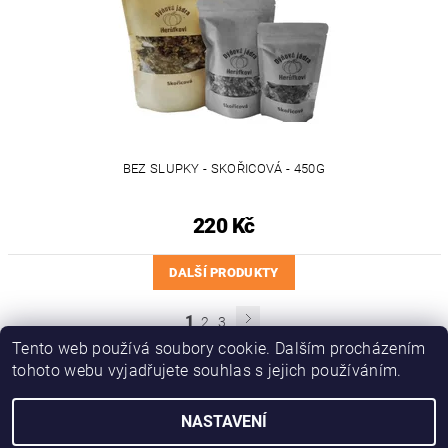
BEZ SLUPKY - SKOŘICOVÁ - 450G
220 Kč
DALŠÍ PRODUKTY
1
2
3
Tento web používá soubory cookie. Dalším procházením
tohoto webu vyjadřujete souhlas s jejich používáním.
Náš web
NASTAVENÍ