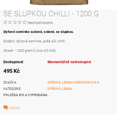
SE SLUPKOU CHILLI - 1200 G
Neohodnoceno
Dýňové semínko sušené, solené, se slupkou.
Složení: dýnové semínko, jedlá sůl, chilli.
Obsah - 1200 gramů (cca 4,5 litrů).
Dostupnost
Momentálně nedostupné
495 Kč
ZNAČKA
DÝŇOVÁ JÁDRA HERŮFKOVI S.R.O.
KATEGORIE
DÝŇOVÁ JÁDRA
POLOŽKA BYLA VYPRODÁNA...
Dotaz