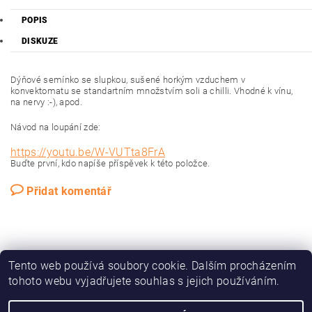
POPIS
DISKUZE
Dýňové semínko se slupkou, sušené horkým vzduchem v
konvektomatu se standartním množstvím soli a chilli. Vhodné k vínu,
na nervy :-), apod.
Návod na loupání zde:
https://youtu.be/W-VUTta8FrA
Buďte první, kdo napíše příspěvek k této položce.
Přidat komentář
Tento web používá soubory cookie. Dalším procházením
tohoto webu vyjadřujete souhlas s jejich používáním.
Náš web