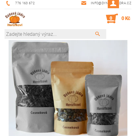
776 163 672
INFO@DYNOVAJADRA.CZ
0
0 Kč