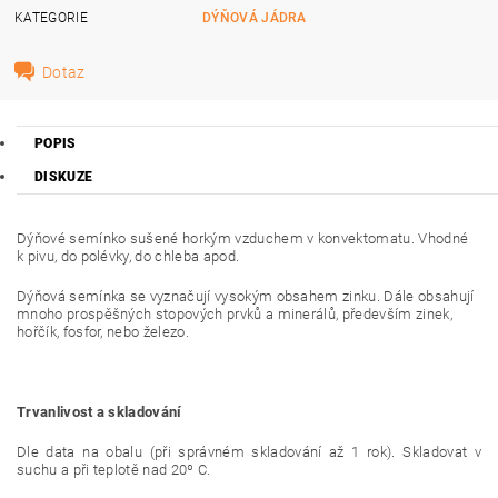
KATEGORIE
DÝŇOVÁ JÁDRA
Dotaz
POPIS
DISKUZE
Dýňové semínko sušené horkým vzduchem v konvektomatu. Vhodné
k pivu, do polévky, do chleba apod.
Dýňová semínka se vyznačují vysokým obsahem zinku. Dále obsahují
mnoho prospěšných stopových prvků a minerálů, především zinek,
hořčík, fosfor, nebo železo.
Trvanlivost a skladování
Dle data na obalu (při správném skladování až 1 rok). Skladovat v
suchu a při teplotě nad 20º C.