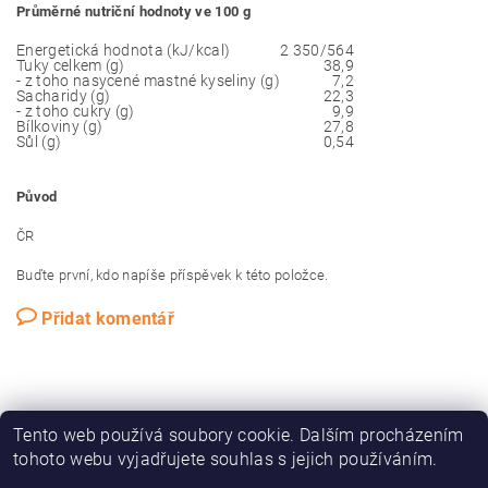
Průměrné nutriční hodnoty ve 100 g
Energetická hodnota (kJ/kcal)
2 350/564
Tuky celkem (g)
38,9
- z toho nasycené mastné kyseliny (g)
7,2
Sacharidy (g)
22,3
- z toho cukry (g)
9,9
Bílkoviny (g)
27,8
Sůl (g)
0,54
Původ
ČR
Buďte první, kdo napíše příspěvek k této položce.
Přidat komentář
Tento web používá soubory cookie. Dalším procházením
tohoto webu vyjadřujete souhlas s jejich používáním.
Náš web