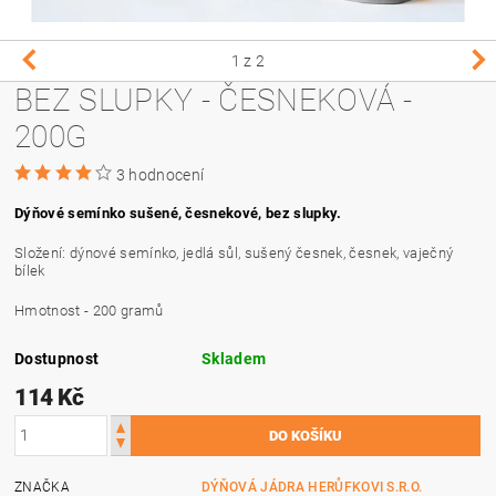
1
z 2
BEZ SLUPKY - ČESNEKOVÁ -
200G
3 hodnocení
Dýňové semínko sušené, česnekové, bez slupky.
Složení: dýnové semínko, jedlá sůl, sušený česnek, česnek, vaječný
bílek
Hmotnost - 200 gramů
Dostupnost
Skladem
114 Kč
ZNAČKA
DÝŇOVÁ JÁDRA HERŮFKOVI S.R.O.