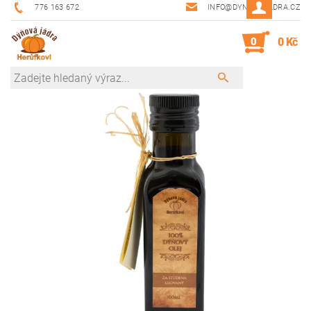
776 163 672
INFO@DYNOVAJADRA.CZ
0
0 Kč