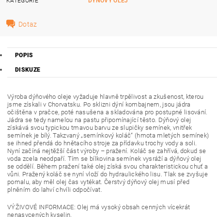
KATEGORIE
DÝŇOVÝ OLEJ
Dotaz
POPIS
DISKUZE
Výroba dýňového oleje vyžaduje hlavně trpělivost a zkušenost, kterou
jsme získali v Chorvatsku. Po sklizni dýní kombajnem, jsou jádra
očištěna v pračce, poté nasušena a skladována pro postupné lisování.
Jádra se tedy namelou na pastu připomínající těsto. Dýňový olej
získává svou typickou tmavou barvu ze slupičky semínek, vnitřek
semínek je bílý. Takzvaný „semínkový koláč“ (hmota mletých semínek)
se ihned přendá do hnětacího stroje za přídavku trochy vody a soli.
Nyní začíná nejtěžší část výroby – pražení. Koláč se zahřívá, dokud se
voda zcela neodpaří. Tím se bílkovina semínek vysráží a dýňový olej
se oddělí. Během pražení také olej získá svou charakteristickou chuť a
vůni. Pražený koláč se nyní vloží do hydraulického lisu. Tlak se zvyšuje
pomalu, aby měl olej čas vytékat. Čerstvý dýňový olej musí před
plněním do lahví chvíli odpočívat.
VÝŽIVOVÉ INFORMACE: Olej má vysoký obsah cenných vícekrát
nenasycených kyselin.