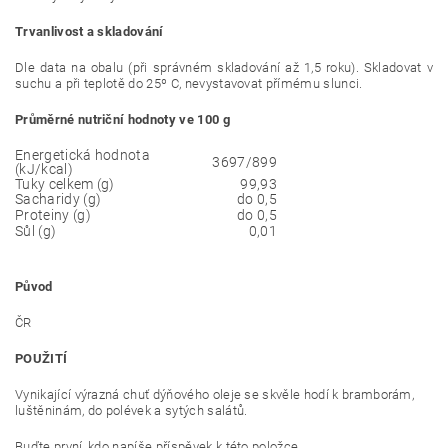
Trvanlivost a skladování
Dle data na obalu (při správném skladování až 1,5 roku). Skladovat v
suchu a při teplotě do 25º C, nevystavovat přímému slunci.
Průměrné nutriční hodnoty ve 100 g
Energetická hodnota
3697/899
(kJ/kcal)
Tuky celkem (g)
99,93
Sacharidy (g)
do 0,5
Proteiny (g)
do 0,5
Sůl (g)
0,01
Původ
ČR
POUŽITÍ
Vynikající výrazná chuť dýňového oleje se skvěle hodí k bramborám,
luštěninám, do polévek a sytých salátů.
Buďte první, kdo napíše příspěvek k této položce.