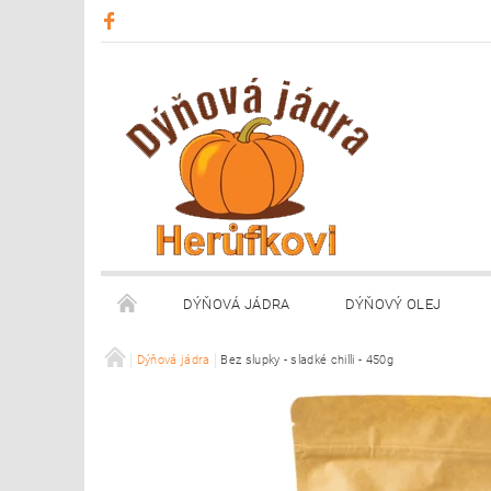
DÝŇOVÁ JÁDRA
DÝŇOVÝ OLEJ
OBCHODNÍ PODMÍNKY
Dýňová jádra
Bez slupky - sladké chilli - 450g
OCENĚNÍ
PRODE