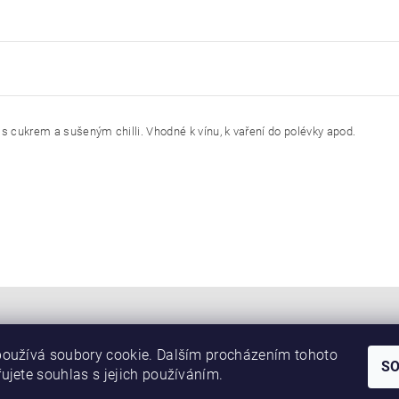
ukrem a sušeným chilli. Vhodné k vínu, k vaření do polévky apod.
oužívá soubory cookie. Dalším procházením tohoto
S
Náš web
ujete souhlas s jejich používáním.