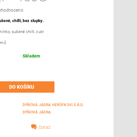
ohodnoceno
ené, chilli, bez slupky.
ínko, sušené chilli, cukr
amů
Skladem
DÝŇOVÁ JÁDRA HERŮFKOVI S.R.O.
DÝŇOVÁ JÁDRA
Dotaz