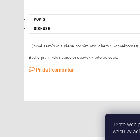
POPIS
DISKUZE
Dýňové semínko sušené horkým vzduchem v konvektomatu s c
Buďte první, kdo napíše příspěvek k této položce.
Přidat komentář
Tento web p
webu vyjadř