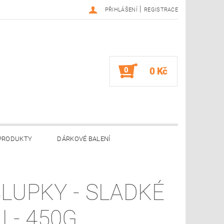
|
PŘIHLÁŠENÍ
REGISTRACE
0
0 Kč
 PRODUKTY
DÁRKOVÉ BALENÍ
NÁM
GDPR
SLUPKY - SLADKÉ
I - 450G