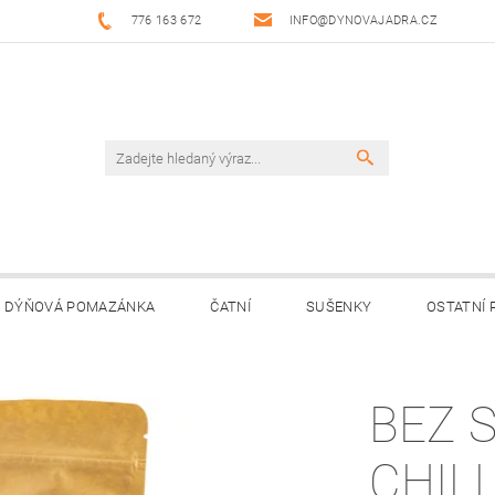
776 163 672
INFO@DYNOVAJADRA.CZ
DÝŇOVÁ POMAZÁNKA
ČATNÍ
SUŠENKY
OSTATNÍ
JNÍ MÍSTA
KONTAKTY
PRODEJNÍ DOBA
NAPIŠTE 
BEZ 
CHILL