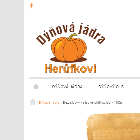
DÝŇOVÁ JÁDRA
DÝŇOVÝ OLEJ
OBCHODNÍ PODMÍNKY
Dýňová jádra
Bez slupky - sladké chilli-xylitol - 100g
OCENĚNÍ
PRODE