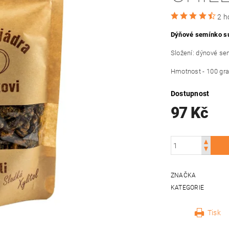
2 h
Dýňové semínko suš
Složení: dýnové semí
Hmotnost - 100 gr
Dostupnost
97 Kč
ZNAČKA
KATEGORIE
Tisk