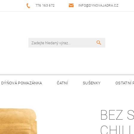
776 163 672
INFO@DYNOVAJADRA.CZ
DÝŇOVÁ POMAZÁNKA
ČATNÍ
SUŠENKY
OSTATNÍ
JNÍ MÍSTA
KONTAKTY
PRODEJNÍ DOBA
NAPIŠTE 
BEZ 
CHILL