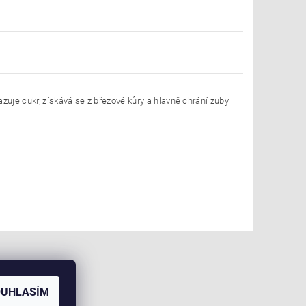
je cukr, získává se z březové kůry a hlavně chrání zuby
OUHLASÍM