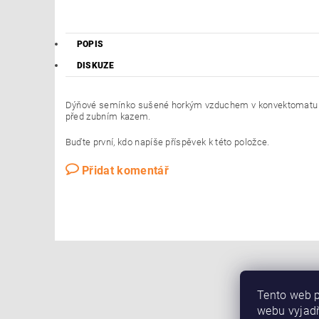
POPIS
DISKUZE
Dýňové semínko sušené horkým vzduchem v konvektomatu s XY
před zubním kazem.
Buďte první, kdo napíše příspěvek k této položce.
Přidat komentář
Tento web p
webu vyjadř