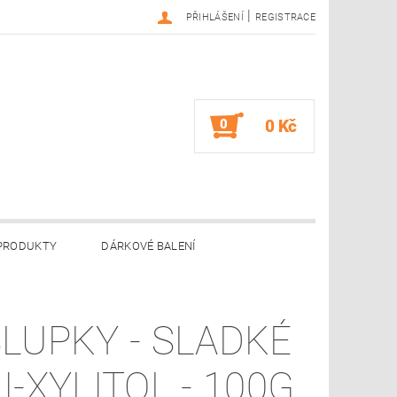
|
PŘIHLÁŠENÍ
REGISTRACE
0
0 Kč
 PRODUKTY
DÁRKOVÉ BALENÍ
NÁM
GDPR
SLUPKY - SLADKÉ
I-XYLITOL - 100G