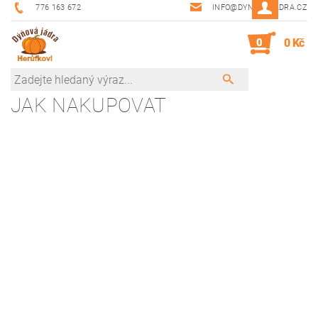
776 163 672
INFO@DYNOVAJADRA.CZ
0
0 Kč
JAK NAKUPOVAT