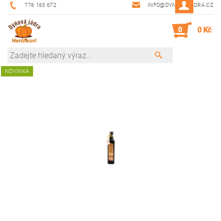
776 163 672
INFO@DYNOVAJADRA.CZ
0
0 Kč
NOVINKA