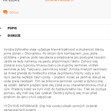
KATEGORIE
OSTATNÍ PRODUKTY
Dotaz
POPIS
DISKUZE
Výroba dýňového oleje vyžaduje hlavně trpělivost a zkušenost, kterou
jsme získali v Chorvatsku. Po sklizni dýní kombajnem, jsou jádra
očištěna v pračce, poté nasušena a skladována pro postupné lisování.
Jádra se tedy namelou na pastu připomínající těsto. Dýňový olej
získává svou typickou tmavou barvu ze slupičky semínek, vnitřek
semínek je bílý. Takzvaný „semínkový koláč“ (hmota mletých semínek)
se ihned přendá do hnětacího stroje za přídavku trochy vody a soli.
Nyní začíná nejtěžší část výroby – pražení. Koláč se zahřívá, dokud se
voda zcela neodpaří. Tím se bílkovina semínek vysráží a dýňový olej
se oddělí. Během pražení také olej získá svou charakteristickou chuť a
vůni. Pražený koláč se nyní vloží do hydraulického lisu. Tlak se zvyšuje
pomalu, aby měl olej čas vytékat. Čerstvý dýňový olej musí před
plněním do lahví chvíli odpočívat.
VÝŽIVOVÉ INFORMACE: Olej má vysoký obsah cenných vícekrát
nenasycených kyselin.