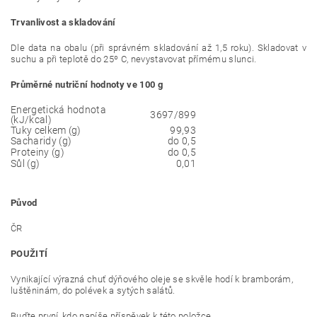
Trvanlivost a skladování
Dle data na obalu (při správném skladování až 1,5 roku). Skladovat v
suchu a při teplotě do 25º C, nevystavovat přímému slunci.
Průměrné nutriční hodnoty ve 100 g
Energetická hodnota
3697/899
(kJ/kcal)
Tuky celkem (g)
99,93
Sacharidy (g)
do 0,5
Proteiny (g)
do 0,5
Sůl (g)
0,01
Původ
ČR
POUŽITÍ
Vynikající výrazná chuť dýňového oleje se skvěle hodí k bramborám,
luštěninám, do polévek a sytých salátů.
Buďte první, kdo napíše příspěvek k této položce.