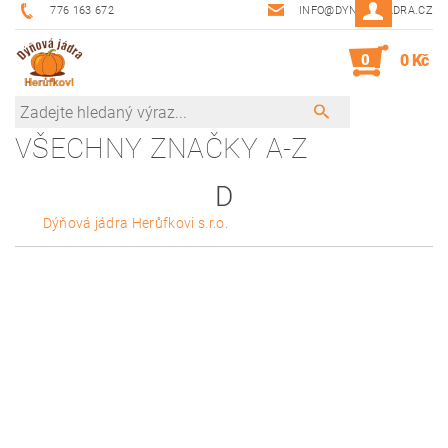
776 163 672
INFO@DYNOVAJADRA.CZ
0
0 Kč
VŠECHNY ZNAČKY A-Z
D
Dýňová jádra Herůfkovi s.r.o.